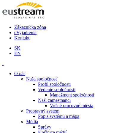
Zákaznícka zóna
eVyjadrenia
Kontakt
SK
EN
O nás
Naša spoločnosť
Profil spoločnosti
Vedenie spoločnosti
Manažment spoločnosti
Naši zamestnanci
Voľné pracovné miesta
Prepravný systém
Popis systému a mapa
Médiá
Správy
Knižnica médií