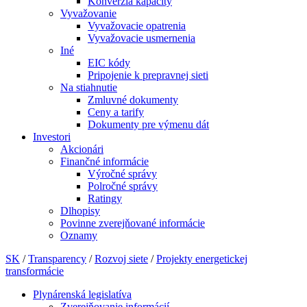
Konverzia kapacity
Vyvažovanie
Vyvažovacie opatrenia
Vyvažovacie usmernenia
Iné
EIC kódy
Pripojenie k prepravnej sieti
Na stiahnutie
Zmluvné dokumenty
Ceny a tarify
Dokumenty pre výmenu dát
Investori
Akcionári
Finančné informácie
Výročné správy
Polročné správy
Ratingy
Dlhopisy
Povinne zverejňované informácie
Oznamy
SK
/
Transparency
/
Rozvoj siete
/
Projekty energetickej
transformácie
Plynárenská legislatíva
Zverejňovanie informácií