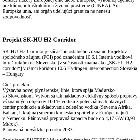
pre klímu, infraštruktúru a životné prostredie (CINEA). Ani
Európska únia, ani orgán udeľujúci grant za ne nenesú
zodpovednosť.
Projekt SK-HU H2 Corridor
SK-HU H2 Corridor je súčasťou ostatného zoznamu Projektov
spoločného záujmu (PCI) pod označením
10.6.1 Interná vodíková
infraštruktúra na Slovensku [v súčasnosti známa ako „SK-HU H2
corridor“] v rámci koridoru 10.6 Hydrogen interconnection Slovakia
– Hungary.
Cieľ projektu
Výstavba novej plynárenskej línie, ktorá spája Maďarsko
so Slovenskom. Vytvorí sa tak nákladovo efektívny spôsob prepravy
významných objemov 100 % vodíka z potenciálnych hlavných
centier produkcie a skladovania zeleného vodíka (Severná Afrika,
Balkán, Ukrajina) smerom k miestam spotreby v Európe, najmä
v Nemecku. Plánovaná prepravná kapacita bude do 4,17 GW (0,93
Mt/rok).
Plánovaná prevádzka po roku 2033.