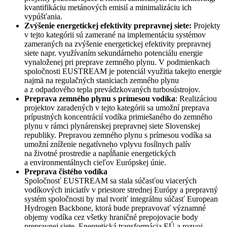
kvantifikáciu metánových emisií a minimalizáciu ich
vypúšťania.
Zvýšenie energetickej efektivity prepravnej siete:
Projekty
v tejto kategórii sú zamerané na implementáciu systémov
zameraných na zvýšenie energetickej efektivity prepravnej
siete napr. využívaním sekundárneho potenciálu energie
vynaloženej pri preprave zemného plynu. V podmienkach
spoločnosti EUSTREAM je potenciál využitia takejto energie
najmä na regulačných staniciach zemného plynu
a z odpadového tepla prevádzkovaných turbosústrojov.
Preprava zemného plynu s prímesou vodíka
: Realizáciou
projektov zaradených v tejto kategórii sa umožní preprava
prípustných koncentrácií vodíka primiešaného do zemného
plynu v rámci plynárenskej prepravnej siete Slovenskej
republiky. Prepravou zemného plynu s prímesou vodíka sa
umožní zníženie negatívneho vplyvu fosílnych palív
na životné prostredie a napĺňanie energetických
a environmentálnych cieľov Európskej únie.
Preprava čistého vodíka
Spoločnosť EUSTREAM sa stala súčasťou viacerých
vodíkových iniciatív v priestore strednej Európy a prepravný
systém spoločnosti by mal tvoriť integrálnu súčasť European
Hydrogen Backbone, ktorá bude prepravovať významné
objemy vodíka cez všetky hraničné prepojovacie body
prepravnej siete. Energetická transformácia EÚ a rozvoj