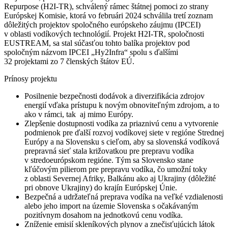
Repurpose (H2I-TR), schválený rámec štátnej pomoci zo strany
Európskej Komisie, ktorá vo februári 2024 schválila tretí zoznam
dôležitých projektov spoločného európskeho záujmu (IPCEI)
v oblasti vodíkových technológií. Projekt H2I-TR, spoločnosti
EUSTREAM, sa stal súčasťou tohto balíka projektov pod
spoločným názvom IPCEI „Hy2Infra“ spolu s ďalšími
32 projektami zo 7 členských štátov EÚ.
Prínosy projektu
Posilnenie bezpečnosti dodávok a diverzifikácia zdrojov
energií vďaka prístupu k novým obnoviteľným zdrojom, a to
ako v rámci, tak aj mimo Európy.
Zlepšenie dostupnosti vodíka za priaznivú cenu a vytvorenie
podmienok pre ďalší rozvoj vodíkovej siete v regióne Strednej
Európy a na Slovensku s cieľom, aby sa slovenská vodíková
prepravná sieť stala križovatkou pre prepravu vodíka
v stredoeurópskom regióne. Tým sa Slovensko stane
kľúčovým pilierom pre prepravu vodíka, čo umožní toky
z oblasti Severnej Afriky, Balkánu ako aj Ukrajiny (dôležité
pri obnove Ukrajiny) do krajín Európskej Únie.
Bezpečná a udržateľná preprava vodíka na veľké vzdialenosti
alebo jeho import na územie Slovenska s očakávaným
pozitívnym dosahom na jednotkovú cenu vodíka.
Zníženie emisií skleníkových plynov a znečisťujúcich látok