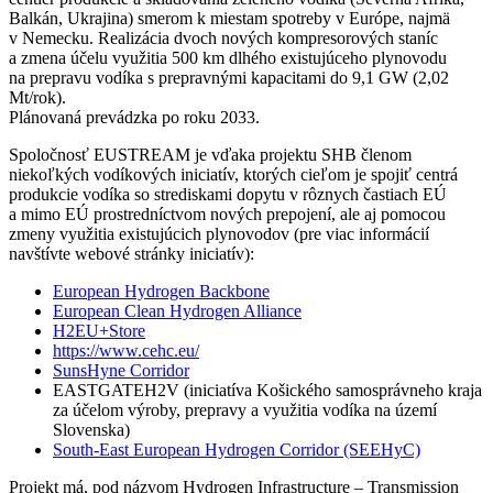
Balkán, Ukrajina) smerom k miestam spotreby v Európe, najmä
v Nemecku. Realizácia dvoch nových kompresorových staníc
a zmena účelu využitia 500 km dlhého existujúceho plynovodu
na prepravu vodíka s prepravnými kapacitami do 9,1 GW (2,02
Mt/rok).
Plánovaná prevádzka po roku 2033.
Spoločnosť EUSTREAM je vďaka projektu SHB členom
niekoľkých vodíkových iniciatív, ktorých cieľom je spojiť centrá
produkcie vodíka so strediskami dopytu v rôznych častiach EÚ
a mimo EÚ prostredníctvom nových prepojení, ale aj pomocou
zmeny využitia existujúcich plynovodov (pre viac informácií
navštívte webové stránky iniciatív):
European Hydrogen Backbone
European Clean Hydrogen Alliance
H2EU+Store
https://www.cehc.eu/
SunsHyne Corridor
EASTGATEH2V (iniciatíva Košického samosprávneho kraja
za účelom výroby, prepravy a využitia vodíka na území
Slovenska)
South-East European Hydrogen Corridor (SEEHyC)
Projekt má, pod názvom Hydrogen Infrastructure – Transmission