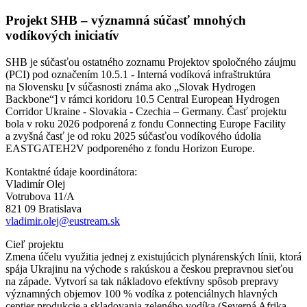
Projekt SHB – významná súčasť mnohých
vodíkových iniciatív
SHB je súčasťou ostatného zoznamu Projektov spoločného záujmu
(PCI) pod označením 10.5.1 - Interná vodíková infraštruktúra
na Slovensku [v súčasnosti známa ako „Slovak Hydrogen
Backbone“] v rámci koridoru 10.5 Central European Hydrogen
Corridor Ukraine - Slovakia - Czechia – Germany. Časť projektu
bola v roku 2026 podporená z fondu Connecting Europe Facility
a zvyšná časť je od roku 2025 súčasťou vodíkového údolia
EASTGATEH2V podporeného z fondu Horizon Europe.
Kontaktné údaje koordinátora:
Vladimír Olej
Votrubova 11/A
821 09 Bratislava
vladimir.olej@eustream.sk
Cieľ projektu
Zmena účelu využitia jednej z existujúcich plynárenských línii, ktorá
spája Ukrajinu na východe s rakúskou a českou prepravnou sieťou
na západe. Vytvorí sa tak nákladovo efektívny spôsob prepravy
významných objemov 100 % vodíka z potenciálnych hlavných
centier produkcie a skladovania zeleného vodíka (Severná Afrika,