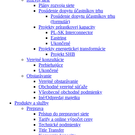
Plány rozvoja siete
Posúdenie dopytu účastníkov trhu
Posúdenie dopytu účastníkov trhu
(formulár)
Projekty prírastkovej kapacity
PL-SK Interconnector
Eastring
Ukončené
Projekty energetickej transformácie
Projekt SHB
Verejné konzultácie
Prebiehajúce
Ukončené
Obstarávanie
Verejné obstarávanie
Obchodné verejné súťaže
Všeobecné obchodné podmienky
Iné/Odpredaj majetku
Produkty a služby
Preprava
Prístup do prepravnej siete
Tarify a online výpočet ceny
Technické podmienky
Title Transfer