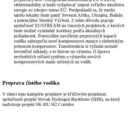
elektromobility si budú vyžadovať import veľkého množstva
energie zo zdrojov mimo EÚ. Predpokladá sa, že medzi
takéto lokality bude patriť Severná Afrika, Ukrajina, Balkán
a potenciálne Stredný Východ. Z tohto dôvodu pracuje
spoločnosť EUSTREAM na viacerých projektoch, z ktorých
bude možné vyskladať koridory podľa aktuálnych
požiadaviek. Potenciálne navýšenie prepravných kapacít
vodíka zabezpečia nové kompresorové stanice s elektrickým
pohonom kompresorov. Transformácia si vyžiada nemalé
investičné náklady, a to hlavne na výmenu, či úpravu
nevhodných súčastí systému a výstavbu nových
kompresorových staníc určených na vodík.
Preprava čistého vodíka
V rámci tejto kategórie projektov je kľúčovým projektom
spoločnosti projekt Slovak Hydrogen Backbone (SHB), na ktorý
nadväzuje projekt SK-HU H2 Corridor.