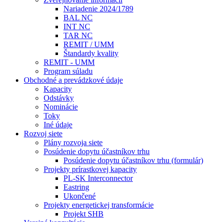
Nariadenie 2024/1789
BAL NC
INT NC
TAR NC
REMIT / UMM
Štandardy kvality
REMIT - UMM
Program súladu
Obchodné a prevádzkové údaje
Kapacity
Odstávky
Nominácie
Toky
Iné údaje
Rozvoj siete
Plány rozvoja siete
Posúdenie dopytu účastníkov trhu
Posúdenie dopytu účastníkov trhu (formulár)
Projekty prírastkovej kapacity
PL-SK Interconnector
Eastring
Ukončené
Projekty energetickej transformácie
Projekt SHB