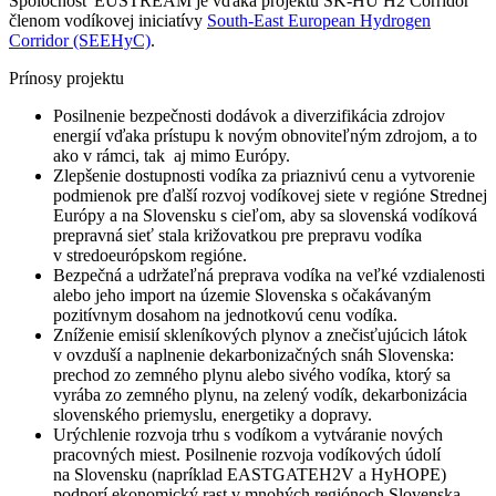
Spoločnosť EUSTREAM je vďaka projektu SK-HU H2 Corridor
členom vodíkovej iniciatívy
South-East European Hydrogen
Corridor (SEEHyC)
.
Prínosy projektu
Posilnenie bezpečnosti dodávok a diverzifikácia zdrojov
energií vďaka prístupu k novým obnoviteľným zdrojom, a to
ako v rámci, tak aj mimo Európy.
Zlepšenie dostupnosti vodíka za priaznivú cenu a vytvorenie
podmienok pre ďalší rozvoj vodíkovej siete v regióne Strednej
Európy a na Slovensku s cieľom, aby sa slovenská vodíková
prepravná sieť stala križovatkou pre prepravu vodíka
v stredoeurópskom regióne.
Bezpečná a udržateľná preprava vodíka na veľké vzdialenosti
alebo jeho import na územie Slovenska s očakávaným
pozitívnym dosahom na jednotkovú cenu vodíka.
Zníženie emisií skleníkových plynov a znečisťujúcich látok
v ovzduší a naplnenie dekarbonizačných snáh Slovenska:
prechod zo zemného plynu alebo sivého vodíka, ktorý sa
vyrába zo zemného plynu, na zelený vodík, dekarbonizácia
slovenského priemyslu, energetiky a dopravy.
Urýchlenie rozvoja trhu s vodíkom a vytváranie nových
pracovných miest. Posilnenie rozvoja vodíkových údolí
na Slovensku (napríklad EASTGATEH2V a HyHOPE)
podporí ekonomický rast v mnohých regiónoch Slovenska