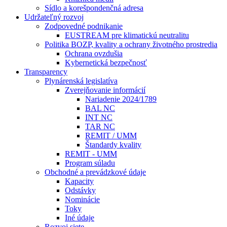
Sídlo a korešpondenčná adresa
Udržateľný rozvoj
Zodpovedné podnikanie
EUSTREAM pre klimatickú neutralitu
Politika BOZP, kvality a ochrany životného prostredia
Ochrana ovzdušia
Kybernetická bezpečnosť
Transparency
Plynárenská legislatíva
Zverejňovanie informácií
Nariadenie 2024/1789
BAL NC
INT NC
TAR NC
REMIT / UMM
Štandardy kvality
REMIT - UMM
Program súladu
Obchodné a prevádzkové údaje
Kapacity
Odstávky
Nominácie
Toky
Iné údaje
Rozvoj siete