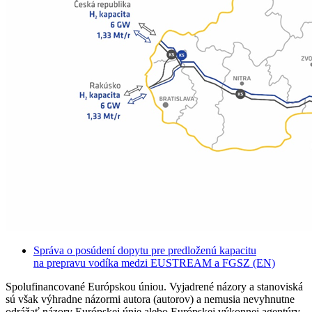
Správa o posúdení dopytu pre predloženú kapacitu
na prepravu vodíka medzi EUSTREAM a FGSZ (EN)
Spolufinancované Európskou úniou. Vyjadrené názory a stanoviská
sú však výhradne názormi autora (autorov) a nemusia nevyhnutne
odrážať názory Európskej únie alebo Európskej výkonnej agentúry