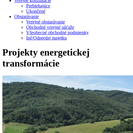
Verejné konzultácie
Prebiehajúce
Ukončené
Obstarávanie
Verejné obstarávanie
Obchodné verejné súťaže
Všeobecné obchodné podmienky
Iné/Odpredaj majetku
Projekty energetickej
transformácie