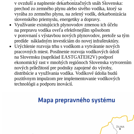
v ovzduší a naplnenie dekarbonizačných snáh Slovenska:
prechod zo zemného plynu alebo sivého vodíka, ktorý sa
vyrába zo zemného plynu, na zelený vodík, dekarbonizácia
slovenského priemyslu, energetiky a dopravy.
Využívanie existujúcich plynovodov zmenou ich účelu
na prepravu vodíka oveľa efektívnejším spôsobom
v porovnaní s výstavbou nových plynovodov, pretože sa tým
predíde nákladným investíciám do novej infraštruktúry.
Urýchlenie rozvoja trhu s vodíkom a vytváranie nových
pracovných miest. Posilnenie rozvoja vodíkových údolí
na Slovensku (napríklad EASTGATEH2V) podporí
ekonomický rast v mnohých regiónoch Slovenska vytvorením
nových príležitostí pre podniky zapojené do výroby,
distribúcie a využívania vodíka. Vodíkové údolia budú
pozitívnym impulzom pre implementovanie vodíkových
technológii a podporu inovácií.