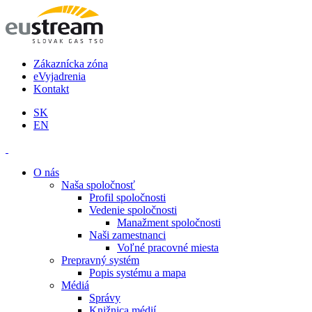
Zákaznícka zóna
eVyjadrenia
Kontakt
SK
EN
O nás
Naša spoločnosť
Profil spoločnosti
Vedenie spoločnosti
Manažment spoločnosti
Naši zamestnanci
Voľné pracovné miesta
Prepravný systém
Popis systému a mapa
Médiá
Správy
Knižnica médií