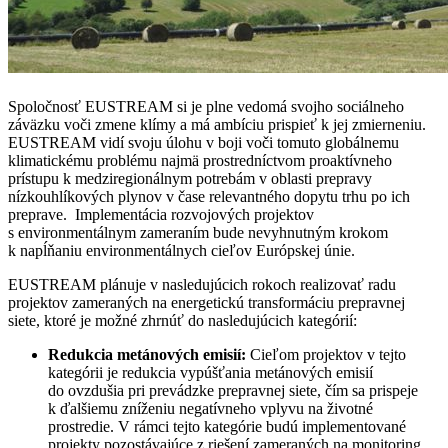
Spoločnosť EUSTREAM si je plne vedomá svojho sociálneho
záväzku voči zmene klímy a má ambíciu prispieť k jej zmierneniu.
EUSTREAM vidí svoju úlohu v boji voči tomuto globálnemu
klimatickému problému najmä prostredníctvom proaktívneho
prístupu k medziregionálnym potrebám v oblasti prepravy
nízkouhlíkových plynov v čase relevantného dopytu trhu po ich
preprave. Implementácia rozvojových projektov
s environmentálnym zameraním bude nevyhnutným krokom
k napĺňaniu environmentálnych cieľov Európskej únie.
EUSTREAM plánuje v nasledujúcich rokoch realizovať radu
projektov zameraných na energetickú transformáciu prepravnej
siete, ktoré je možné zhrnúť do nasledujúcich kategórií:
Redukcia metánových emisií:
Cieľom projektov v tejto
kategórii je redukcia vypúšťania metánových emisií
do ovzdušia pri prevádzke prepravnej siete, čím sa prispeje
k ďalšiemu zníženiu negatívneho vplyvu na životné
prostredie. V rámci tejto kategórie budú implementované
projekty pozostávajúce z riešení zameraných na monitoring,