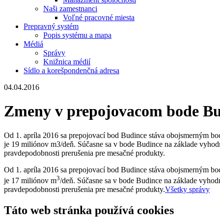
Naši zamestnanci
Voľné pracovné miesta
Prepravný systém
Popis systému a mapa
Médiá
Správy
Knižnica médií
Sídlo a korešpondenčná adresa
04.04.2016
Zmeny v prepojovacom bode Bud
Od 1. apríla 2016 sa prepojovací bod Budince stáva obojsmerným b
je 19 miliónov m3/deň. Súčasne sa v bode Budince na základe vyhodno
pravdepodobnosti prerušenia pre mesačné produkty.
Od 1. apríla 2016 sa prepojovací bod Budince stáva obojsmerným b
3
je 17 miliónov m
/deň. Súčasne sa v bode Budince na základe vyhodno
pravdepodobnosti prerušenia pre mesačné produkty.
Všetky správy
Táto web stránka používá cookies