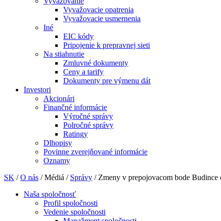
Vyvažovanie
Vyvažovacie opatrenia
Vyvažovacie usmernenia
Iné
EIC kódy
Pripojenie k prepravnej sieti
Na stiahnutie
Zmluvné dokumenty
Ceny a tarify
Dokumenty pre výmenu dát
Investori
Akcionári
Finančné informácie
Výročné správy
Polročné správy
Ratingy
Dlhopisy
Povinne zverejňované informácie
Oznamy
SK
/
O nás
/
Médiá
/
Správy
/
Zmeny v prepojovacom bode Budince od
Naša spoločnosť
Profil spoločnosti
Vedenie spoločnosti
Manažment spoločnosti