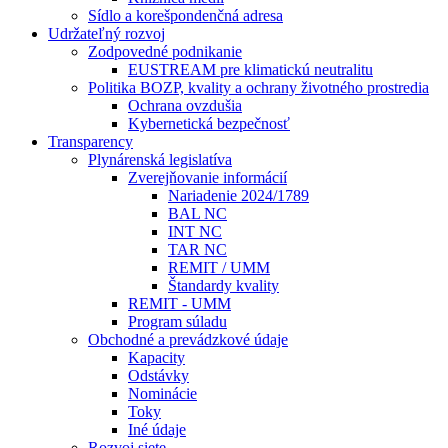
Sídlo a korešpondenčná adresa
Udržateľný rozvoj
Zodpovedné podnikanie
EUSTREAM pre klimatickú neutralitu
Politika BOZP, kvality a ochrany životného prostredia
Ochrana ovzdušia
Kybernetická bezpečnosť
Transparency
Plynárenská legislatíva
Zverejňovanie informácií
Nariadenie 2024/1789
BAL NC
INT NC
TAR NC
REMIT / UMM
Štandardy kvality
REMIT - UMM
Program súladu
Obchodné a prevádzkové údaje
Kapacity
Odstávky
Nominácie
Toky
Iné údaje
Rozvoj siete