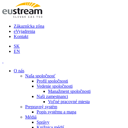
Zákaznícka zóna
eVyjadrenia
Kontakt
SK
EN
O nás
Naša spoločnosť
Profil spoločnosti
Vedenie spoločnosti
Manažment spoločnosti
Naši zamestnanci
Voľné pracovné miesta
Prepravný systém
Popis systému a mapa
Médiá
Správy
Knižnica médií