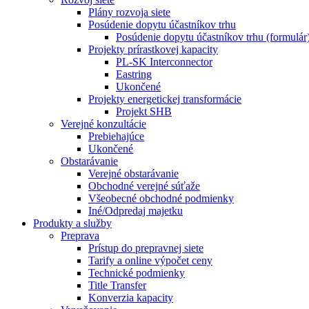
Plány rozvoja siete
Posúdenie dopytu účastníkov trhu
Posúdenie dopytu účastníkov trhu (formulár
Projekty prírastkovej kapacity
PL-SK Interconnector
Eastring
Ukončené
Projekty energetickej transformácie
Projekt SHB
Verejné konzultácie
Prebiehajúce
Ukončené
Obstarávanie
Verejné obstarávanie
Obchodné verejné súťaže
Všeobecné obchodné podmienky
Iné/Odpredaj majetku
Produkty a služby
Preprava
Prístup do prepravnej siete
Tarify a online výpočet ceny
Technické podmienky
Title Transfer
Konverzia kapacity