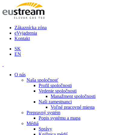
Zákaznícka zóna
eVyjadrenia
Kontakt
SK
EN
O nás
Naša spoločnosť
Profil spoločnosti
Vedenie spoločnosti
Manažment spoločnosti
Naši zamestnanci
Voľné pracovné miesta
Prepravný systém
Popis systému a mapa
Médiá
Správy
Knižnica médií