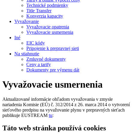
Technické podmienky
Title Transfer
Konverzia kapacity
Vyvažovanie
Vyvažovacie opatrenia
Vyvažovacie usmernenia
Iné
EIC kódy
Pripojenie k prepravnej sieti
Na stiahnutie
Zmluvné dokumenty
Ceny a tarify
Dokumenty pre výmenu dát
Vyvažovacie usmernenia
Aktualizované informácie ohľadom vyvažovania v zmysle
nariadenia Komisie (EÚ) č. 312/2014 z 26. marca 2014 o vytvorení
sieťového predpisu na vyvažovanie plynu v prepravných sieťach
publikuje EUSTREAM
tu
:
Táto web stránka používá cookies