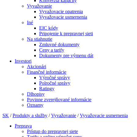
Konverzia kapacity
Vyvažovanie
Vyvažovacie opatrenia
Vyvažovacie usmernenia
Iné
EIC kódy
Pripojenie k prepravnej sieti
Na stiahnutie
Zmluvné dokumenty
Ceny a tarify
Dokumenty pre výmenu dát
Investori
Akcionári
Finančné informácie
Výročné správy
Polročné správy
Ratingy
Dlhopisy
Povinne zverejňované informácie
Oznamy
SK
/
Produkty a služby
/
Vyvažovanie
/
Vyvažovacie usmernenia
Preprava
Prístup do prepravnej siete
Tarify a online výpočet ceny