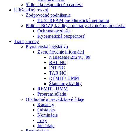
Sídlo a korešpondenčná adresa
Udržateľný rozvoj
Zodpovedné podnikanie
EUSTREAM pre klimatickú neutralitu
Politika BOZP, kvality a ochrany životného prostredia
Ochrana ovzdušia
Kybernetická bezpečnosť
Transparency
Plynárenská legislatíva
Zverejňovanie informácií
Nariadenie 2024/1789
BAL NC
INT NC
TAR NC
REMIT / UMM
Štandardy kvality
REMIT - UMM
Program súladu
Obchodné a prevádzkové údaje
Kapacity
Odstávky
Nominácie
Toky
Iné údaje
Rozvoj siete