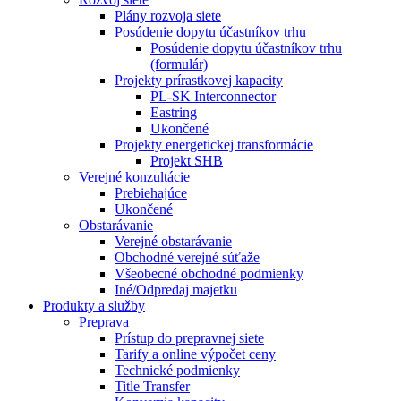
Plány rozvoja siete
Posúdenie dopytu účastníkov trhu
Posúdenie dopytu účastníkov trhu
(formulár)
Projekty prírastkovej kapacity
PL-SK Interconnector
Eastring
Ukončené
Projekty energetickej transformácie
Projekt SHB
Verejné konzultácie
Prebiehajúce
Ukončené
Obstarávanie
Verejné obstarávanie
Obchodné verejné súťaže
Všeobecné obchodné podmienky
Iné/Odpredaj majetku
Produkty a služby
Preprava
Prístup do prepravnej siete
Tarify a online výpočet ceny
Technické podmienky
Title Transfer