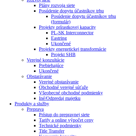
Plány rozvoja siete
Posúdenie dopytu účastníkov trhu
Posúdenie dopytu účastníkov trhu
(formulár)
Projekty prírastkovej kapacity
PL-SK Interconnector
Eastring
Ukončené
Projekty energetickej transformácie
Projekt SHB
Verejné konzultácie
Prebiehajúce
Ukončené
Obstarávanie
Verejné obstarávanie
Obchodné verejné súťaže
Všeobecné obchodné podmienky
Iné/Odpredaj majetku
Produkty a služby
Preprava
Prístup do prepravnej siete
Tarify a online výpočet ceny
Technické podmienky
Title Transfer