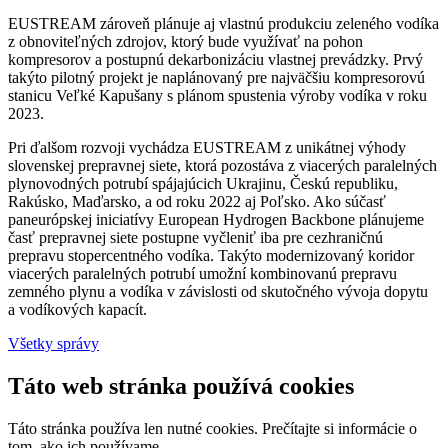
EUSTREAM zároveň plánuje aj vlastnú produkciu zeleného vodíka
z obnoviteľných zdrojov, ktorý bude využívať na pohon
kompresorov a postupnú dekarbonizáciu vlastnej prevádzky. Prvý
takýto pilotný projekt je naplánovaný pre najväčšiu kompresorovú
stanicu Veľké Kapušany s plánom spustenia výroby vodíka v roku
2023.
Pri ďalšom rozvoji vychádza EUSTREAM z unikátnej výhody
slovenskej prepravnej siete, ktorá pozostáva z viacerých paralelných
plynovodných potrubí spájajúcich Ukrajinu, Českú republiku,
Rakúsko, Maďarsko, a od roku 2022 aj Poľsko. Ako súčasť
paneurópskej iniciatívy European Hydrogen Backbone plánujeme
časť prepravnej siete postupne vyčleniť iba pre cezhraničnú
prepravu stopercentného vodíka. Takýto modernizovaný koridor
viacerých paralelných potrubí umožní kombinovanú prepravu
zemného plynu a vodíka v závislosti od skutočného vývoja dopytu
a vodíkových kapacít.
Všetky správy
Táto web stránka používá cookies
Táto stránka používa len nutné cookies. Prečítajte si informácie o
tom, ako ich používame.