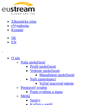
Zákaznícka zóna
eVyjadrenia
Kontakt
SK
EN
O nás
Naša spoločnosť
Profil spoločnosti
Vedenie spoločnosti
Manažment spoločnosti
Naši zamestnanci
Voľné pracovné miesta
Prepravný systém
Popis systému a mapa
Médiá
Správy
Knižnica médií