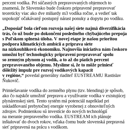
percent vodíka. Pri súčasných prepravovaných objemoch to
znamená, že Slovensko bude čoskoro pripravené prepravovať
teoreticky viac ako dve miliardy m3 vodíka ročne, a vedieť tak
uspokojiť očakávaný postupný nárast ponuky a dopytu po vodíku.
„Doposiaľ bola cieľom rozvoja našej siete najmä diverzifikácia
trás, čo už bude po dokončení posledného chýbajúceho prepoja
s Poľskom splnená úloha. V novej etape je našou prioritou
podpora klimatických ambícií a príprava siete
na nízkouhlíkovú ekonomiku. Najnovšia iniciatíva nám čoskoro
umožní byť technologicky pripravení prepravovať spolu
so zemným plynom aj vodík, a to až do piatich percent
prepravovaného objemu. Myslíme si, že to môže priniesť
dôležitý impulz pre rozvoj vodíkových kapacít
v regióne,“
povedal generálny riaditeľ EUSTREAMU Rastislav
Ňukovič.
Primiešavanie vodíka do zemného plynu (tzv. blending) je spôsob,
ako čo najskôr umožniť prepravu a využívanie vodíka v existujúcej
plynárenskej sieti. Tento systém má potenciál napríklad pri
uskladňovaní prebytočnej energie vyrobenej z obnoviteľných
zdrojov. Podmienkou sú investície do nových technológií
na meranie prepraveného vodíka. EUSTREAM ich plánuje
inštalovať do dvoch rokov, vďaka čomu bude slovenská prepravná
sieť pripravená na prácu s vodíkom.