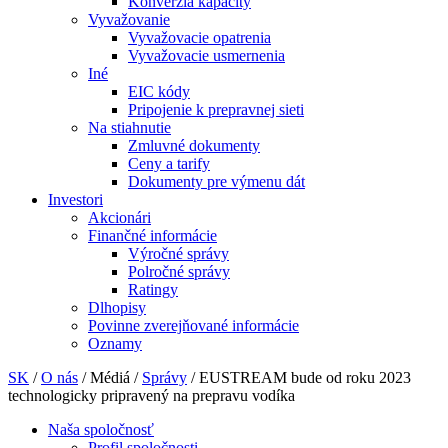
Konverzia kapacity
Vyvažovanie
Vyvažovacie opatrenia
Vyvažovacie usmernenia
Iné
EIC kódy
Pripojenie k prepravnej sieti
Na stiahnutie
Zmluvné dokumenty
Ceny a tarify
Dokumenty pre výmenu dát
Investori
Akcionári
Finančné informácie
Výročné správy
Polročné správy
Ratingy
Dlhopisy
Povinne zverejňované informácie
Oznamy
SK
/
O nás
/
Médiá
/
Správy
/
EUSTREAM bude od roku 2023
technologicky pripravený na prepravu vodíka
Naša spoločnosť
Profil spoločnosti