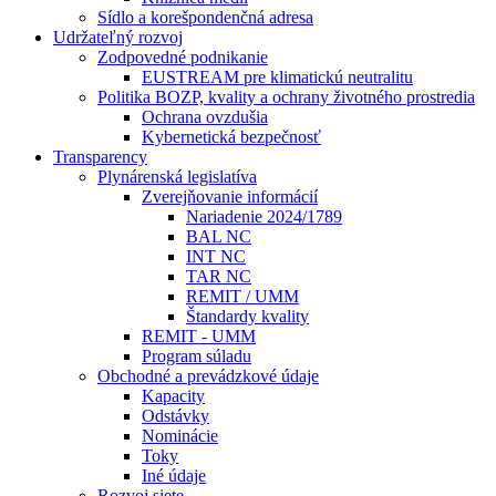
Sídlo a korešpondenčná adresa
Udržateľný rozvoj
Zodpovedné podnikanie
EUSTREAM pre klimatickú neutralitu
Politika BOZP, kvality a ochrany životného prostredia
Ochrana ovzdušia
Kybernetická bezpečnosť
Transparency
Plynárenská legislatíva
Zverejňovanie informácií
Nariadenie 2024/1789
BAL NC
INT NC
TAR NC
REMIT / UMM
Štandardy kvality
REMIT - UMM
Program súladu
Obchodné a prevádzkové údaje
Kapacity
Odstávky
Nominácie
Toky
Iné údaje
Rozvoj siete