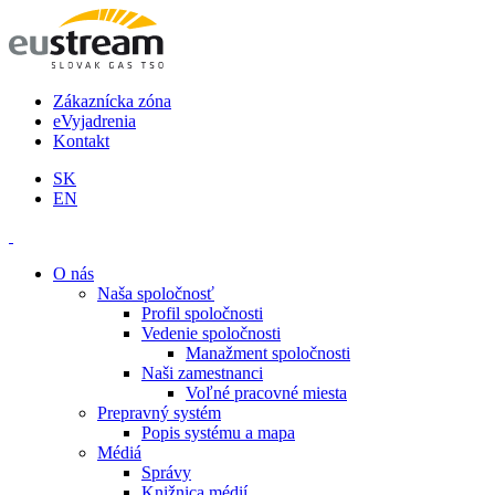
Zákaznícka zóna
eVyjadrenia
Kontakt
SK
EN
O nás
Naša spoločnosť
Profil spoločnosti
Vedenie spoločnosti
Manažment spoločnosti
Naši zamestnanci
Voľné pracovné miesta
Prepravný systém
Popis systému a mapa
Médiá
Správy
Knižnica médií