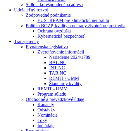
Sídlo a korešpondenčná adresa
Udržateľný rozvoj
Zodpovedné podnikanie
EUSTREAM pre klimatickú neutralitu
Politika BOZP, kvality a ochrany životného prostredia
Ochrana ovzdušia
Kybernetická bezpečnosť
Transparency
Plynárenská legislatíva
Zverejňovanie informácií
Nariadenie 2024/1789
BAL NC
INT NC
TAR NC
REMIT / UMM
Štandardy kvality
REMIT - UMM
Program súladu
Obchodné a prevádzkové údaje
Kapacity
Odstávky
Nominácie
Toky
Iné údaje
Rozvoj siete