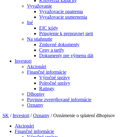
Konverzia kapacity
Vyvažovanie
Vyvažovacie opatrenia
Vyvažovacie usmernenia
Iné
EIC kódy
Pripojenie k prepravnej sieti
Na stiahnutie
Zmluvné dokumenty
Ceny a tarify
Dokumenty pre výmenu dát
Investori
Akcionári
Finančné informácie
Výročné správy
Polročné správy
Ratingy
Dlhopisy
Povinne zverejňované informácie
Oznamy
SK
/
Investori
/
Oznamy
/
Oznámenie o splatení dlhopisov
Akcionári
Finančné informácie
Výročné správy