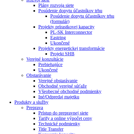
Plány rozvoja siete
Posúdenie dopytu účastníkov trhu
Posúdenie dopytu účastníkov trhu
(formulár)
Projekty prírastkovej kapacity
PL-SK Interconnector
Eastring
Ukončené
Projekty energetickej transformácie
Projekt SHB
Verejné konzultácie
Prebiehajúce
Ukončené
Obstarávanie
Verejné obstarávanie
Obchodné verejné súťaže
Všeobecné obchodné podmienky
Iné/Odpredaj majetku
Produkty a služby
Preprava
Prístup do prepravnej siete
Tarify a online výpočet ceny
Technické podmienky
Title Transfer