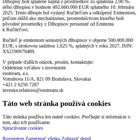
Dlhopisy boli splatené najmä z prostriedkov zo splatenia 2,90 %-
ného dlhopisu v hodnote 492.660.000 EUR splatného 10. februára
2025. Tento dlhopis bol vydaný Ručiteľom a odkúpený Emitentom,
pričom slúžil ako mechanizmus, prostredníctvom ktorého boli
pôvodné prostriedky z Dlhopisov presunuté od Emitenta
k Ručiteľovi.
Ručiteľ je emitentom seniorných dlhopisov v objeme 500.000.000
EUR, s úrokovou sadzbou 1,625 %, splatných v roku 2027, ISIN:
XS2190979489.
V prípade ďalších otázok, prosím, kontaktujte:
Oddelenie vzťahov s investormi
eustream, a.s.
Votrubova 11/A, 821 09 Bratislava, Slovakia
+421 2 6250 7287
investor.relations@eustream.sk
Táto web stránka používá cookies
Táto stránka používa len nutné cookies. Prečítajte si informácie o
tom, ako ich používame.
Spracúvanie cookies
Rozumiem
Zamietnuť všetko
Zobraziť detail