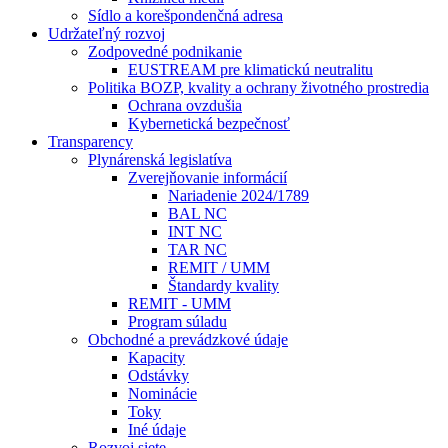
Sídlo a korešpondenčná adresa
Udržateľný rozvoj
Zodpovedné podnikanie
EUSTREAM pre klimatickú neutralitu
Politika BOZP, kvality a ochrany životného prostredia
Ochrana ovzdušia
Kybernetická bezpečnosť
Transparency
Plynárenská legislatíva
Zverejňovanie informácií
Nariadenie 2024/1789
BAL NC
INT NC
TAR NC
REMIT / UMM
Štandardy kvality
REMIT - UMM
Program súladu
Obchodné a prevádzkové údaje
Kapacity
Odstávky
Nominácie
Toky
Iné údaje
Rozvoj siete