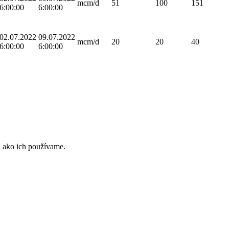
mcm/d
51
100
151
6:00:00
6:00:00
02.07.2022
09.07.2022
mcm/d
20
20
40
6:00:00
6:00:00
m, ako ich používame.