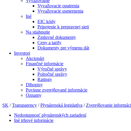
Vyvažovanie
Vyvažovacie opatrenia
Vyvažovacie usmernenia
Iné
EIC kódy
Pripojenie k prepravnej sieti
Na stiahnutie
Zmluvné dokumenty
Ceny a tarify
Dokumenty pre výmenu dát
Investori
Akcionári
Finančné informácie
Výročné správy
Polročné správy
Ratingy
Dlhopisy
Povinne zverejňované informácie
Oznamy
SK
/
Transparency
/
Plynárenská legislatíva
/
Zverejňovanie informáci
Nedostupnosť plynárenských zariadení
Iné trhové informácie