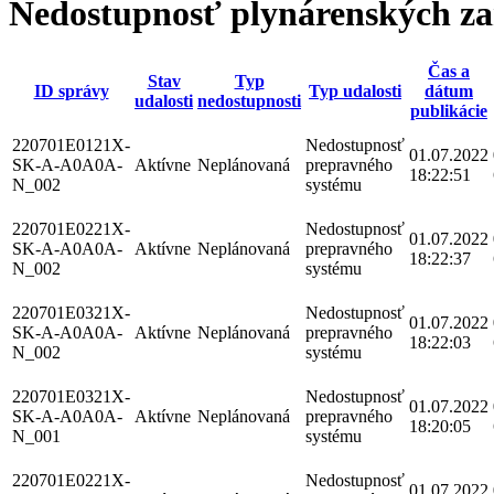
Nedostupnosť plynárenských za
Čas a
Stav
Typ
ID správy
Typ udalosti
dátum
udalosti
nedostupnosti
publikácie
220701E0121X-
Nedostupnosť
01.07.2022
SK-A-A0A0A-
Aktívne
Neplánovaná
prepravného
18:22:51
N_002
systému
220701E0221X-
Nedostupnosť
01.07.2022
SK-A-A0A0A-
Aktívne
Neplánovaná
prepravného
18:22:37
N_002
systému
220701E0321X-
Nedostupnosť
01.07.2022
SK-A-A0A0A-
Aktívne
Neplánovaná
prepravného
18:22:03
N_002
systému
220701E0321X-
Nedostupnosť
01.07.2022
SK-A-A0A0A-
Aktívne
Neplánovaná
prepravného
18:20:05
N_001
systému
220701E0221X-
Nedostupnosť
01.07.2022