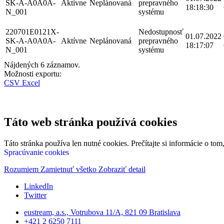
SK-A-A0A0A-
Aktívne
Neplánovaná
prepravného
18:18:30
N_001
systému
220701E0121X-
Nedostupnosť
01.07.2022
SK-A-A0A0A-
Aktívne
Neplánovaná
prepravného
18:17:07
N_001
systému
Nájdených 6 záznamov.
Možnosti exportu:
CSV
Excel
Táto web stránka používá cookies
Táto stránka používa len nutné cookies. Prečítajte si informácie o to
Spracúvanie cookies
Rozumiem
Zamietnuť všetko
Zobraziť detail
LinkedIn
Twitter
eustream, a.s., Votrubova 11/A, 821 09 Bratislava
+421 2 6250 7111