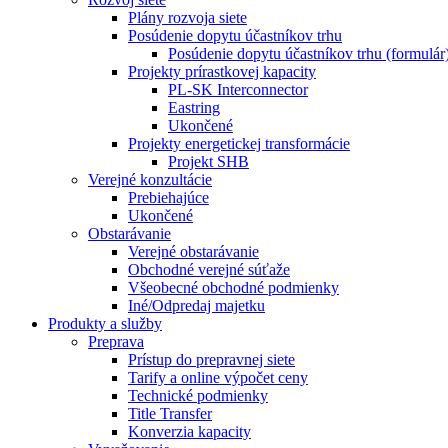
Plány rozvoja siete
Posúdenie dopytu účastníkov trhu
Posúdenie dopytu účastníkov trhu (formulár
Projekty prírastkovej kapacity
PL-SK Interconnector
Eastring
Ukončené
Projekty energetickej transformácie
Projekt SHB
Verejné konzultácie
Prebiehajúce
Ukončené
Obstarávanie
Verejné obstarávanie
Obchodné verejné súťaže
Všeobecné obchodné podmienky
Iné/Odpredaj majetku
Produkty a služby
Preprava
Prístup do prepravnej siete
Tarify a online výpočet ceny
Technické podmienky
Title Transfer
Konverzia kapacity