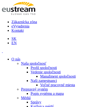
Zákaznícka zóna
eVyjadrenia
Kontakt
SK
EN
O nás
Naša spoločnosť
Profil spoločnosti
Vedenie spoločnosti
Manažment spoločnosti
Naši zamestnanci
Voľné pracovné miesta
Prepravný systém
Popis systému a mapa
Médiá
Správy
Knižnica médií