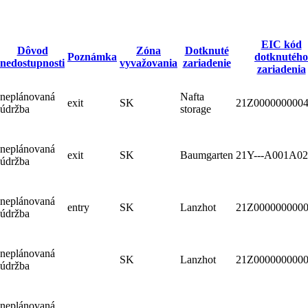
EIC kód
Dôvod
Zóna
Dotknuté
Poznámka
dotknutého
nedostupnosti
vyvažovania
zariadenie
zariadenia
neplánovaná
Nafta
exit
SK
21Z000000000
údržba
storage
neplánovaná
exit
SK
Baumgarten
21Y---A001A0
údržba
neplánovaná
entry
SK
Lanzhot
21Z000000000
údržba
neplánovaná
SK
Lanzhot
21Z000000000
údržba
neplánovaná