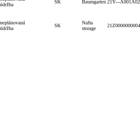
SK
Baumgarten
21Y---A001A0
údržba
neplánovaná
Nafta
SK
21Z000000000
údržba
storage