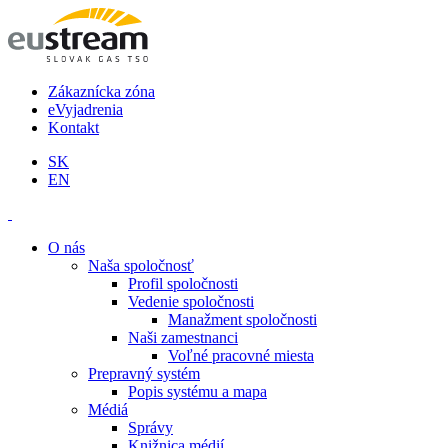
Zákaznícka zóna
eVyjadrenia
Kontakt
SK
EN
O nás
Naša spoločnosť
Profil spoločnosti
Vedenie spoločnosti
Manažment spoločnosti
Naši zamestnanci
Voľné pracovné miesta
Prepravný systém
Popis systému a mapa
Médiá
Správy
Knižnica médií