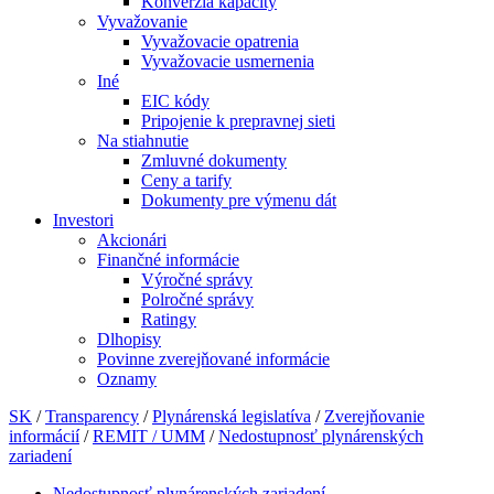
Konverzia kapacity
Vyvažovanie
Vyvažovacie opatrenia
Vyvažovacie usmernenia
Iné
EIC kódy
Pripojenie k prepravnej sieti
Na stiahnutie
Zmluvné dokumenty
Ceny a tarify
Dokumenty pre výmenu dát
Investori
Akcionári
Finančné informácie
Výročné správy
Polročné správy
Ratingy
Dlhopisy
Povinne zverejňované informácie
Oznamy
SK
/
Transparency
/
Plynárenská legislatíva
/
Zverejňovanie
informácií
/
REMIT / UMM
/
Nedostupnosť plynárenských
zariadení
Nedostupnosť plynárenských zariadení