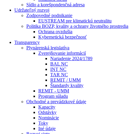
Sídlo a korešpondenčná adresa
Udržateľný rozvoj
Zodpovedné podnikanie
EUSTREAM pre klimatickú neutralitu
Politika BOZP, kvality a ochrany životného prostredia
Ochrana ovzdušia
Kybernetická bezpečnosť
Transparency
Plynárenská legislatíva
Zverejňovanie informácií
Nariadenie 2024/1789
BAL NC
INT NC
TAR NC
REMIT / UMM
Štandardy kvality
REMIT - UMM
Program súladu
Obchodné a prevádzkové údaje
Kapacity
Odstávky
Nominácie
Toky
Iné údaje
Rozvoj siete