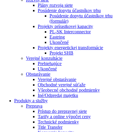
Plány rozvoja siete
Posúdenie dopytu účastníkov trhu
Posúdenie dopytu účastníkov trhu
(formulár)
Projekty prírastkovej kapacity
PL-SK Interconnector
Eastring
Ukončené
Projekty energetickej transformácie
Projekt SHB
Verejné konzultácie
Prebiehajúce
Ukončené
Obstarávanie
Verejné obstarávanie
Obchodné verejné súťaže
Všeobecné obchodné podmienky
Iné/Odpredaj majetku
Produkty a služby
Preprava
Prístup do prepravnej siete
Tarify a online výpočet ceny
Technické podmienky
Title Transfer