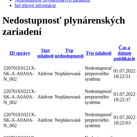
Iné trhové informácie
Nedostupnosť plynárenských
zariadení
Čas a
Stav
Typ
ID správy
Typ udalosti
dátum
udalosti
nedostupnosti
publikácie
220701E0121X-
Nedostupnosť
01.07.2022
SK-A-A0A0A-
Aktívne
Neplánovaná
prepravného
18:22:51
N_002
systému
220701E0221X-
Nedostupnosť
01.07.2022
SK-A-A0A0A-
Aktívne
Neplánovaná
prepravného
18:22:37
N_002
systému
220701E0321X-
Nedostupnosť
01.07.2022
SK-A-A0A0A-
Aktívne
Neplánovaná
prepravného
18:22:03
N_002
systému