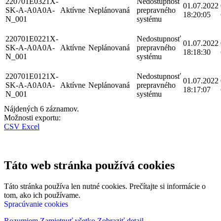
220701E0321X-
Nedostupnosť
01.07.2022
SK-A-A0A0A-
Aktívne
Neplánovaná
prepravného
18:20:05
N_001
systému
220701E0221X-
Nedostupnosť
01.07.2022
SK-A-A0A0A-
Aktívne
Neplánovaná
prepravného
18:18:30
N_001
systému
220701E0121X-
Nedostupnosť
01.07.2022
SK-A-A0A0A-
Aktívne
Neplánovaná
prepravného
18:17:07
N_001
systému
Nájdených 6 záznamov.
Možnosti exportu:
CSV
Excel
Táto web stránka používá cookies
Táto stránka používa len nutné cookies. Prečítajte si informácie o
tom, ako ich používame.
Spracúvanie cookies
Rozumiem
Zamietnuť všetko
Zobraziť detail